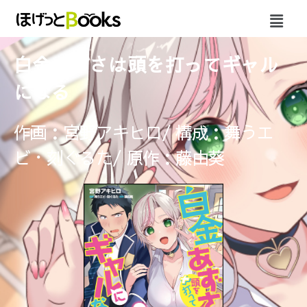
白金あずさは頭を打ってギャル
になる
作画：宮野アキヒロ/ 構成：舞うエ
ビ・刻ぐるた/ 原作：藤由葵​